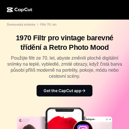
Domovská stránka
Filtr 70. let
AI tvorba
Funkce
O aplikaci
CapCut Desktop
Šablony pro sociální média
1970 Filtr pro vintage barevné
AI design
AI nástroje
Komunita
CapCut Online
Sváteční šablony
třídění a Retro Photo Mood
Video Studio
Editor a generátor videí
CapCut Pad
Více
Použijte filtr ze 70. let, abyste změnili ploché digitální
Iniciativy
AI generátor videí
Editor a generátor obrázků
snímky na teplé, vybledlé, zrnité obrazy, když čistá barva
CapCut Mobile
působí příliš moderně na portréty, pokoje, módu nebo
Partneři
AI generátor obrázků
Editor a generátor hlasů
cestovní scény.
Dreamina AI
Šablony kalendářů
Program průkopníků
AI nástroj pro vylepšení obrázků
Více
Pippit AI
Get the CapCut app
Výroční šablony
Program pro kreativní partnery
Dreamina Seedance 2.5
Kreativní kampus CapCut
Případy použití
Nano Banana Pro
Šablony efektů
Sociální sítě
Gemini Omni