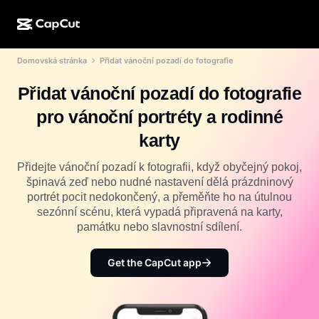
Domovská stránka
Přidat vánoční pozadí do fotografie
AI tvorba
Funkce
O aplikaci
CapCut Desktop
Šablony pro sociální média
Přidat vánoční pozadí do fotografie
AI design
AI nástroje
Komunita
CapCut Online
Sváteční šablony
pro vánoční portréty a rodinné
Video Studio
Editor a generátor videí
CapCut Pad
karty
Více
Iniciativy
AI generátor videí
Editor a generátor obrázků
CapCut Mobile
Přidejte vánoční pozadí k fotografii, když obyčejný pokoj,
Partneři
špinavá zeď nebo nudné nastavení dělá prázdninový
AI generátor obrázků
Editor a generátor hlasů
Dreamina AI
portrét pocit nedokončený, a přeměňte ho na útulnou
Šablony kalendářů
Program průkopníků
sezónní scénu, která vypadá připravená na karty,
AI nástroj pro vylepšení obrázků
Více
Pippit AI
památku nebo slavnostní sdílení.
Výroční šablony
Program pro kreativní partnery
Dreamina Seedance 2.5
Get the CapCut app
Kreativní kampus CapCut
Případy použití
Nano Banana Pro
Šablony efektů
Sociální sítě
Gemini Omni