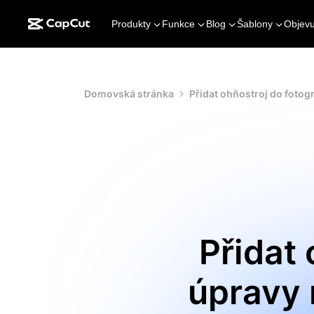
Produkty
Funkce
Blog
Šablony
Objevu
Domovská stránka
Přidat ohňostroj do fotogr
Přidat 
úpravy 