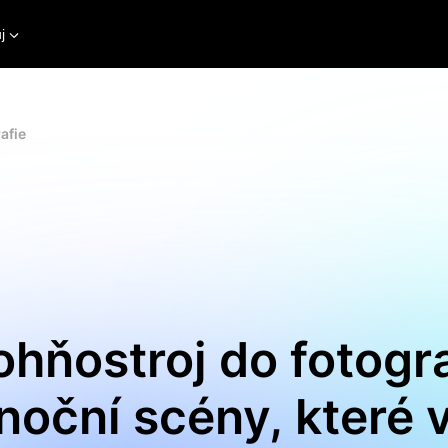
j
afie
ohňostroj do fotogr
noční scény, které 