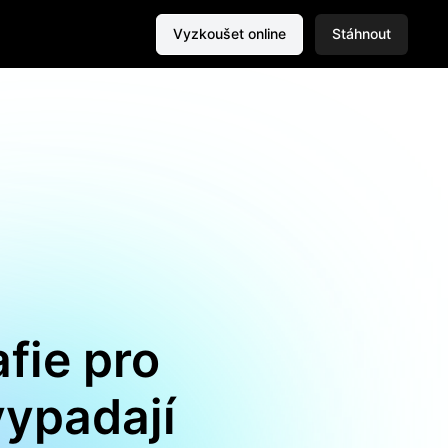
Vyzkoušet online
Stáhnout
afie pro
vypadají