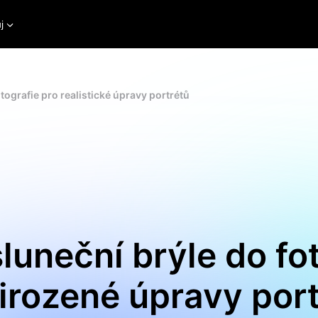
j
otografie pro realistické úpravy portrétů
sluneční brýle do fo
řirozené úpravy port