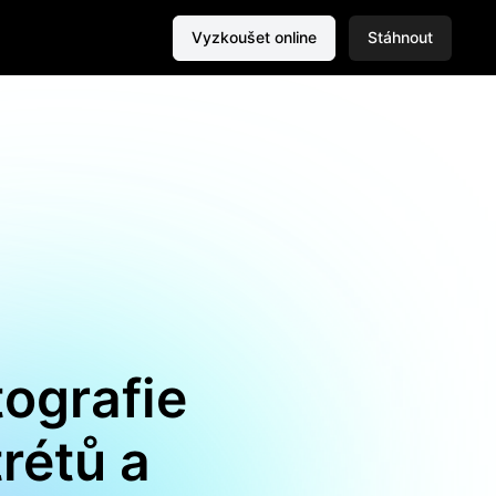
Vyzkoušet online
Stáhnout
tografie
rétů a