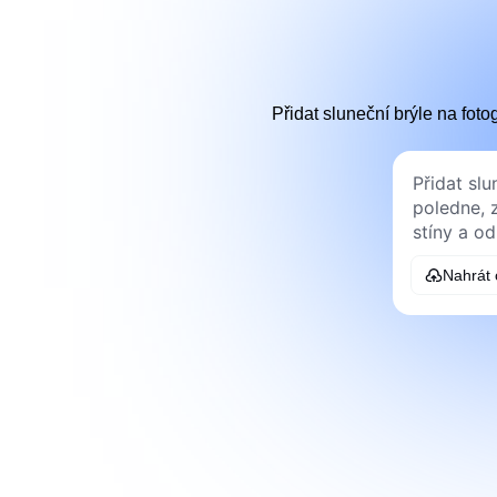
Přidat sluneční brýle na foto
Nahrát 