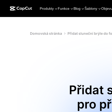
Produkty
Funkce
Blog
Šablony
Objevu
Domovská stránka
Přidat sluneční brýle do f
Přidat 
pro p