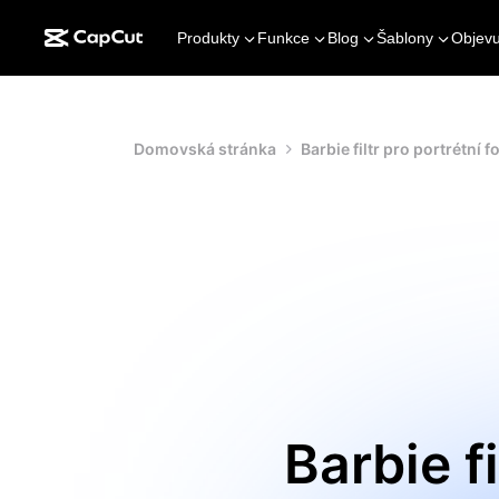
Produkty
Funkce
Blog
Šablony
Objevu
Domovská stránka
Barbie filtr pro portrétní f
Barbie f