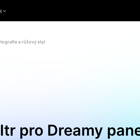
j
otografie a růžový styl
iltr pro Dreamy pan