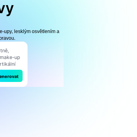
vy
e-upy, lesklým osvětlením a
pravou.
enerovat