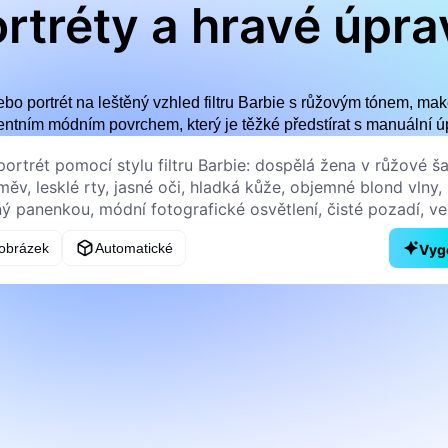
rtréty a hravé úpra
bo portrét na leštěný vzhled filtru Barbie s růžovým tónem, mak
entním módním povrchem, který je těžké předstírat s manuální ú
obrázek
Automatické
Vyg