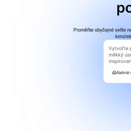
po
Proměňte obyčejné selfie ne
konzist
Nahrát 