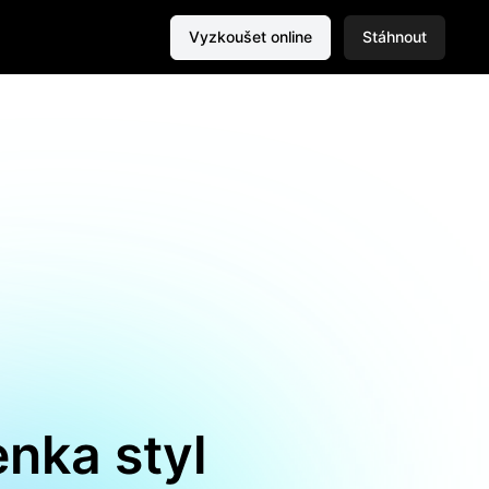
Vyzkoušet online
Stáhnout
enka styl