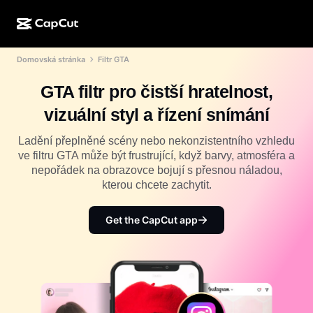
Domovská stránka
Filtr GTA
AI tvorba
Funkce
O aplikaci
CapCut Desktop
Šablony pro sociální média
GTA filtr pro čistší hratelnost,
AI design
AI nástroje
Komunita
CapCut Online
Sváteční šablony
vizuální styl a řízení snímání
Video Studio
Editor a generátor videí
CapCut Pad
Více
Ladění přeplněné scény nebo nekonzistentního vzhledu
Iniciativy
AI generátor videí
Editor a generátor obrázků
ve filtru GTA může být frustrující, když barvy, atmosféra a
CapCut Mobile
nepořádek na obrazovce bojují s přesnou náladou,
Partneři
AI generátor obrázků
Editor a generátor hlasů
kterou chcete zachytit.
Dreamina AI
Šablony kalendářů
Program průkopníků
AI nástroj pro vylepšení obrázků
Více
Pippit AI
Get the CapCut app
Výroční šablony
Program pro kreativní partnery
Dreamina Seedance 2.5
Kreativní kampus CapCut
Případy použití
Nano Banana Pro
Šablony efektů
Sociální sítě
Gemini Omni