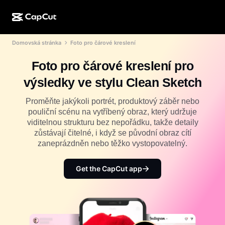
Domovská stránka
Foto pro čárové kreslení
AI tvorba
Funkce
O aplikaci
CapCut Desktop
Šablony pro sociální média
Foto pro čárové kreslení pro
AI design
AI nástroje
Komunita
CapCut Online
Sváteční šablony
výsledky ve stylu Clean Sketch
Video Studio
Editor a generátor videí
CapCut Pad
Více
Proměňte jakýkoli portrét, produktový záběr nebo
Iniciativy
AI generátor videí
Editor a generátor obrázků
pouliční scénu na vytříbený obraz, který udržuje
CapCut Mobile
viditelnou strukturu bez nepořádku, takže detaily
Partneři
AI generátor obrázků
Editor a generátor hlasů
zůstávají čitelné, i když se původní obraz cítí
Dreamina AI
Šablony kalendářů
zaneprázdněn nebo těžko vystopovatelný.
Program průkopníků
AI nástroj pro vylepšení obrázků
Více
Pippit AI
Výroční šablony
Program pro kreativní partnery
Get the CapCut app
Dreamina Seedance 2.5
Kreativní kampus CapCut
Případy použití
Nano Banana Pro
Šablony efektů
Sociální sítě
Gemini Omni