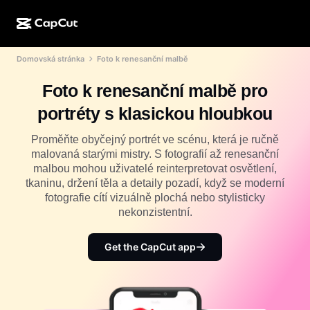
Domovská stránka
Foto k renesanční malbě
AI tvorba
Funkce
O aplikaci
CapCut Desktop
Šablony pro sociální média
Foto k renesanční malbě pro
AI design
AI nástroje
Komunita
CapCut Online
Sváteční šablony
portréty s klasickou hloubkou
Video Studio
Editor a generátor videí
CapCut Pad
Více
Proměňte obyčejný portrét ve scénu, která je ručně
Iniciativy
AI generátor videí
Editor a generátor obrázků
malovaná starými mistry. S fotografií až renesanční
CapCut Mobile
malbou mohou uživatelé reinterpretovat osvětlení,
Partneři
AI generátor obrázků
Editor a generátor hlasů
tkaninu, držení těla a detaily pozadí, když se moderní
Dreamina AI
Šablony kalendářů
fotografie cítí vizuálně plochá nebo stylisticky
Program průkopníků
AI nástroj pro vylepšení obrázků
nekonzistentní.
Více
Pippit AI
Výroční šablony
Program pro kreativní partnery
Dreamina Seedance 2.5
Get the CapCut app
Kreativní kampus CapCut
Případy použití
Nano Banana Pro
Šablony efektů
Sociální sítě
Gemini Omni