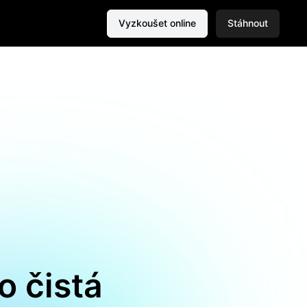
Vyzkoušet online
Stáhnout
o čistá