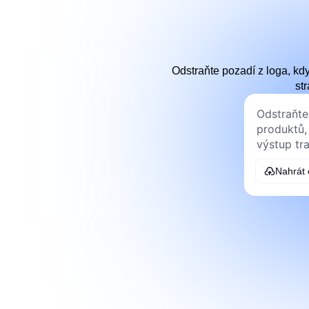
Odstraňte pozadí z loga, kd
st
Nahrát 