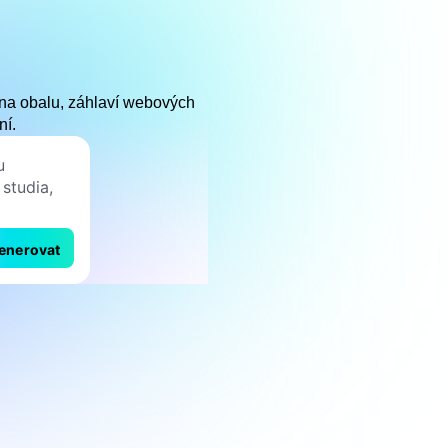
ě na obalu, záhlaví webových
ní.
enerovat