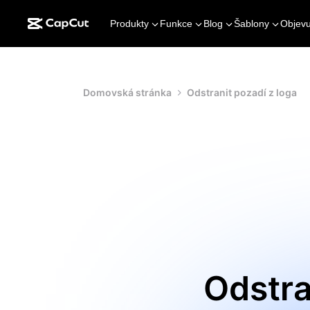
Produkty
Funkce
Blog
Šablony
Objevu
Domovská stránka
Odstranit pozadí z loga
Odstra