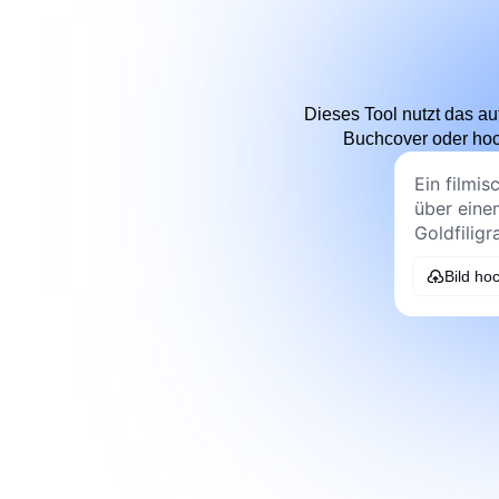
Dieses Tool nutzt das a
Buchcover oder hoch
Bild ho