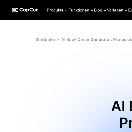
Produkte
Funktionen
Blog
Vorlagen
E
Startseite
AI Book Cover Generator: Professi
AI
P