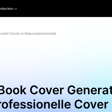
ntdecken
onelle Cover in Sekundenschnelle
 Book Cover Generat
rofessionelle Cover 