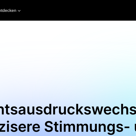
ntdecken
htsausdruckswechsl
zisere Stimmungs-