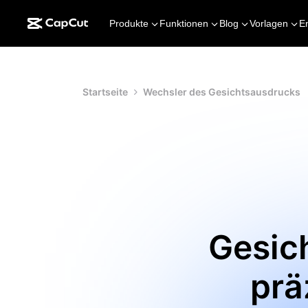
Produkte
Funktionen
Blog
Vorlagen
E
Startseite
Wechsler des Gesichtsausdrucks
Gesic
prä