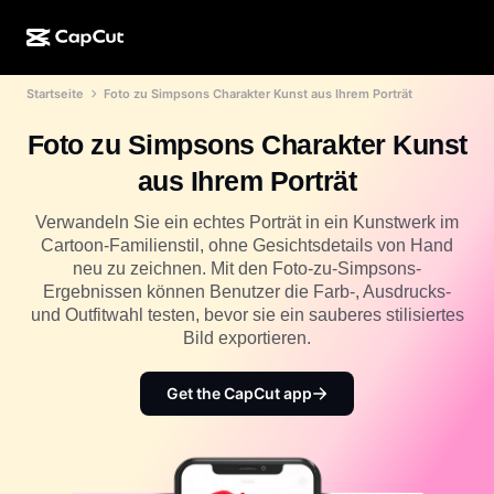
Startseite
Foto zu Simpsons Charakter Kunst aus Ihrem Porträt
KI-Erstellung
Funktionen
Info
CapCut Desktop
Vorlagen für Social Media
Foto zu Simpsons Charakter Kunst
KI-Design
KI-Tools
Community
CapCut Online
Feiertagsvorlagen
aus Ihrem Porträt
Video-Studio
Videoeditor und -generator
CapCut Pad
Mehr
Verwandeln Sie ein echtes Porträt in ein Kunstwerk im
Initiativen
KI-Videogenerator
Bildeditor und -generator
Cartoon-Familienstil, ohne Gesichtsdetails von Hand
CapCut für Mobilgeräte
neu zu zeichnen. Mit den Foto-zu-Simpsons-
Partner*innen
KI-Bildgenerator
Stimmgenerator und -editor
Ergebnissen können Benutzer die Farb-, Ausdrucks-
Dreamina AI
Kalendervorlagen
und Outfitwahl testen, bevor sie ein sauberes stilisiertes
Pionier-Programm
KI-Bildverbesserung
Bild exportieren.
Mehr
Pippit AI
Geburtstags-/Jubiläumsvorlagen
Programm für kreative Partner*innen
Dreamina Seedance 2.5
Get the CapCut app
CapCut Kreativ-Campus
Anwendungsfälle
Nano Banana Pro
Effektvorlagen
Soziale Netzwerke
Gemini Omni