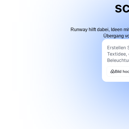
sc
Runway hilft dabei, Ideen m
Übergang vom
Bild ho