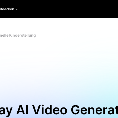
ntdecken
nelle Kinoerstellung
y AI Video Generat