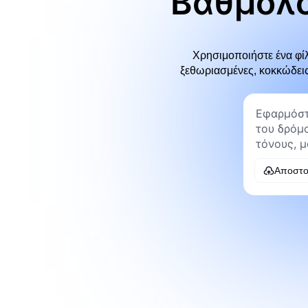
Βαθμολό
Χρησιμοποιήστε ένα φίλτ
ξεθωριασμένες, κοκκώδεις
Αποστο