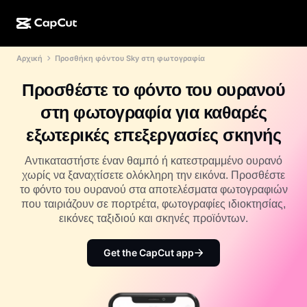
Αρχική
Προσθήκη φόντου Sky στη φωτογραφία
Δημιουργία ΤΝ
Λειτουργίες
Σχετικά με εμάς
CapCut για υπολογιστή
Πρότυπα μέσων κοινωνικής δικτύωσης
Προσθέστε το φόντο του ουρανού
Σχεδιασμός ΤΝ
Εργαλεία ΤΝ
Κοινότητα
Διαδικτυακή έκδοση του CapCut
Γιορτινά πρότυπα
στη φωτογραφία για καθαρές
Στούντιο βίντεο
Εργαλείο επεξεργασίας και δημιουργίας βίντεο
CapCut Pad
εξωτερικές επεξεργασίες σκηνής
Περισσότερα
Πρωτοβουλίες
Εργαλείο δημιουργίας βίντεο ΤΝ
Εργαλείο επεξεργασίας και δημιουργίας εικόνας
CapCut για κινητό
Αντικαταστήστε έναν θαμπό ή κατεστραμμένο ουρανό
Συνεργάτες
χωρίς να ξαναχτίσετε ολόκληρη την εικόνα. Προσθέστε
Εργαλείο δημιουργίας εικόνων ΤΝ
Εργαλείο επεξεργασίας και δημιουργίας φωνής
Dreamina AI
το φόντο του ουρανού στα αποτελέσματα φωτογραφιών
Πρότυπα ημερολογίου
Πρόγραμμα καινοτόμων δημιουργών
που ταιριάζουν σε πορτρέτα, φωτογραφίες ιδιοκτησίας,
Βελτίωση εικόνας ΤΝ
Περισσότερα
Pippit ΤΝ
εικόνες ταξιδιού και σκηνές προϊόντων.
Πρότυπα επετείου
Πρόγραμμα για δημιουργικούς συνεργάτες
Dreamina Seedance 2.5
Get the CapCut app
CapCut για δημιουργικούς φοιτητές
Περιπτώσεις χρήσης
Nano Banana Pro
Πρότυπα για εφέ
Μέσα κοινωνικής δικτύωσης
Gemini Omni