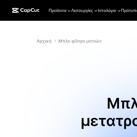
Προϊόντα
Λειτουργίες
Ιστολόγιο
Πρότυπ
Αρχική
Μπλε φίλτρο ματιών
Μπλ
μετατρο