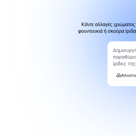
Κάντε αλλαγές χρώματος μ
φουντουκιά ή σκούρα ίριδα
Αποστο