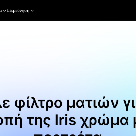
α
Εξερεύνηση
ε φίλτρο ματιών γι
πή της Iris χρώμα