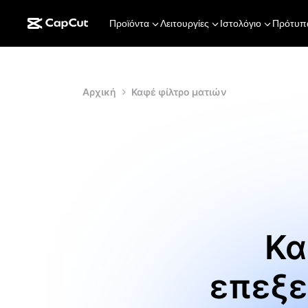
Προϊόντα
Λειτουργίες
Ιστολόγιο
Πρότυπ
Αρχική
Καφέ φίλτρο ματιών
Κα
επεξε