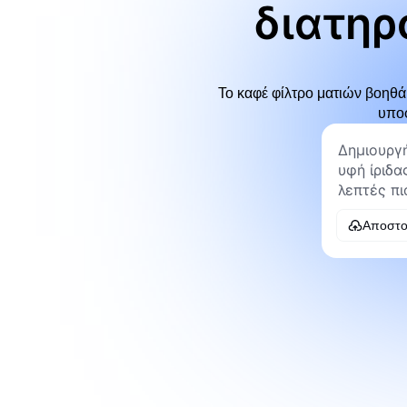
διατηρ
Το καφέ φίλτρο ματιών βοηθά
υποφ
Αποστο