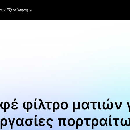
α
Εξερεύνηση
φέ φίλτρο ματιών 
ργασίες πορτραίτ