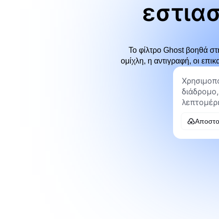
εστια
Το φίλτρο Ghost βοηθά στ
ομίχλη, η αντιγραφή, οι επι
Αποστο