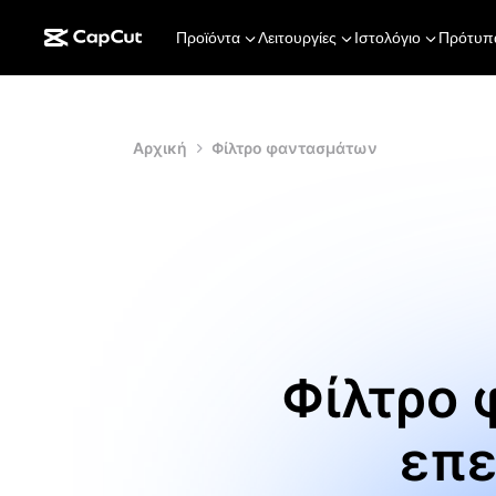
Προϊόντα
Λειτουργίες
Ιστολόγιο
Πρότυπ
Αρχική
Φίλτρο φαντασμάτων
Φίλτρο 
επε