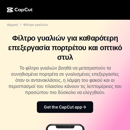
Αρχική
Φίλτρο γυαλιών
Δημιουργία ΤΝ
Λειτουργίες
Σχετικά με εμάς
CapCut για υπολογιστή
Πρότυπα μέσων κοινωνικής δικτύωσης
Φίλτρο γυαλιών για καθαρότερη
Σχεδιασμός ΤΝ
Εργαλεία ΤΝ
Κοινότητα
Διαδικτυακή έκδοση του CapCut
Γιορτινά πρότυπα
επεξεργασία πορτρέτου και οπτικό
Στούντιο βίντεο
Εργαλείο επεξεργασίας και δημιουργίας βίντεο
CapCut Pad
στυλ
Περισσότερα
Πρωτοβουλίες
Εργαλείο δημιουργίας βίντεο ΤΝ
Εργαλείο επεξεργασίας και δημιουργίας εικόνας
CapCut για κινητό
Το φίλτρο γυαλιών βοηθά να μετατραπούν τα
Συνεργάτες
συνηθισμένα πορτρέτα σε γυαλισμένες επεξεργασίες
Εργαλείο δημιουργίας εικόνων ΤΝ
Εργαλείο επεξεργασίας και δημιουργίας φωνής
Dreamina AI
όταν οι αντανακλάσεις, η λάμψη του φακού και οι
Πρότυπα ημερολογίου
Πρόγραμμα καινοτόμων δημιουργών
περισπασμοί του πλαισίου κάνουν τις λεπτομέρειες του
Βελτίωση εικόνας ΤΝ
Περισσότερα
Pippit ΤΝ
προσώπου πιο δύσκολο να ελεγχθούν.
Πρότυπα επετείου
Πρόγραμμα για δημιουργικούς συνεργάτες
Dreamina Seedance 2.5
Get the CapCut app
CapCut για δημιουργικούς φοιτητές
Περιπτώσεις χρήσης
Nano Banana Pro
Πρότυπα για εφέ
Μέσα κοινωνικής δικτύωσης
Gemini Omni