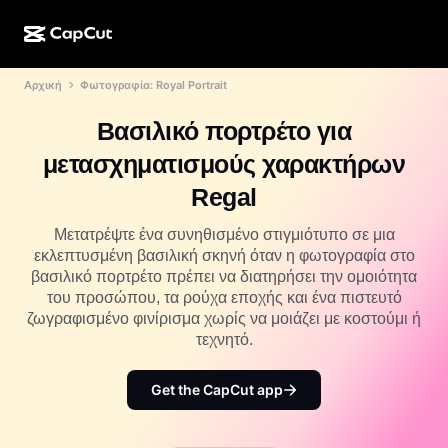
Αρχική
Φωτογραφία: Royal Portrait
Δημιουργία ΤΝ
Λειτουργίες
Σχετικά με εμάς
CapCut για υπολογιστή
Πρότυπα μέσων κοινωνικής δικτύωσης
Βασιλικό πορτρέτο για
Σχεδιασμός ΤΝ
Εργαλεία ΤΝ
Κοινότητα
Διαδικτυακή έκδοση του CapCut
Γιορτινά πρότυπα
μετασχηματισμούς χαρακτήρων
Στούντιο βίντεο
Εργαλείο επεξεργασίας και δημιουργίας βίντεο
CapCut Pad
Regal
Περισσότερα
Πρωτοβουλίες
Εργαλείο δημιουργίας βίντεο ΤΝ
Εργαλείο επεξεργασίας και δημιουργίας εικόνας
CapCut για κινητό
Μετατρέψτε ένα συνηθισμένο στιγμιότυπο σε μια
Συνεργάτες
εκλεπτυσμένη βασιλική σκηνή όταν η φωτογραφία στο
Εργαλείο δημιουργίας εικόνων ΤΝ
Εργαλείο επεξεργασίας και δημιουργίας φωνής
Dreamina AI
βασιλικό πορτρέτο πρέπει να διατηρήσει την ομοιότητα
Πρότυπα ημερολογίου
Πρόγραμμα καινοτόμων δημιουργών
του προσώπου, τα ρούχα εποχής και ένα πιστευτό
Βελτίωση εικόνας ΤΝ
Περισσότερα
Pippit ΤΝ
ζωγραφισμένο φινίρισμα χωρίς να μοιάζει με κοστούμι ή
Πρότυπα επετείου
Πρόγραμμα για δημιουργικούς συνεργάτες
τεχνητό.
Dreamina Seedance 2.5
CapCut για δημιουργικούς φοιτητές
Περιπτώσεις χρήσης
Get the CapCut app
Nano Banana Pro
Πρότυπα για εφέ
Μέσα κοινωνικής δικτύωσης
Gemini Omni