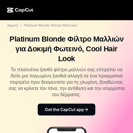
Αρχική
Platinum Blonde Φίλτρο Μαλλιών
Δημιουργία ΤΝ
Λειτουργίες
Σχετικά με εμάς
CapCut για υπολογιστή
Πρότυπα μέσων κοινωνικής δικτύωσης
Platinum Blonde Φίλτρο Μαλλιών
Σχεδιασμός ΤΝ
Εργαλεία ΤΝ
Κοινότητα
Διαδικτυακή έκδοση του CapCut
Γιορτινά πρότυπα
για Δοκιμή Φωτεινό, Cool Hair
Στούντιο βίντεο
Εργαλείο επεξεργασίας και δημιουργίας βίντεο
CapCut Pad
Look
Περισσότερα
Πρωτοβουλίες
Εργαλείο δημιουργίας βίντεο ΤΝ
Εργαλείο επεξεργασίας και δημιουργίας εικόνας
CapCut για κινητό
Το πλατινένιο ξανθό φίλτρο μαλλιών σας επιτρέπει να
Συνεργάτες
δείτε μια παγωμένη ξανθιά αλλαγή σε ένα πραγματικό
Εργαλείο δημιουργίας εικόνων ΤΝ
Εργαλείο επεξεργασίας και δημιουργίας φωνής
Dreamina AI
πορτρέτο πριν δεσμευτείτε για τη χλωρίνη, βοηθώντας
Πρότυπα ημερολογίου
Πρόγραμμα καινοτόμων δημιουργών
σας να κρίνετε τον τόνο, την αντίθεση και την ισορροπία
Βελτίωση εικόνας ΤΝ
Περισσότερα
Pippit ΤΝ
του δέρματος.
Πρότυπα επετείου
Πρόγραμμα για δημιουργικούς συνεργάτες
Dreamina Seedance 2.5
Get the CapCut app
CapCut για δημιουργικούς φοιτητές
Περιπτώσεις χρήσης
Nano Banana Pro
Πρότυπα για εφέ
Μέσα κοινωνικής δικτύωσης
Gemini Omni