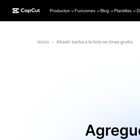
Productos
Funciones
Blog
Plantillas
D
Inicio
Añadir barba a la foto en línea gratis
Agregue