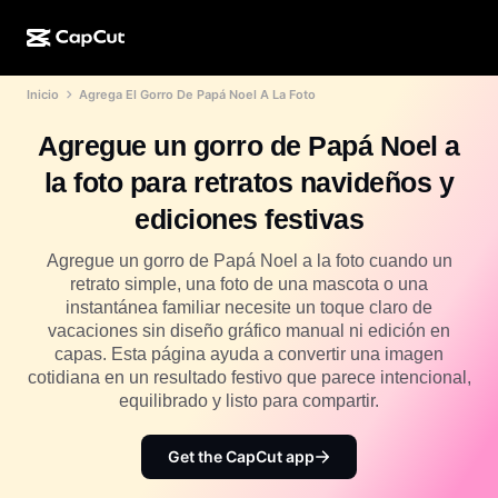
Inicio
Agrega El Gorro De Papá Noel A La Foto
Creación de IA
Funciones
Acerca de
CapCut para computadora
Plantillas para redes sociales
Agregue un gorro de Papá Noel a
Diseño de IA
Herramientas de IA
Comunidad
CapCut en línea
Plantillas festivas
la foto para retratos navideños y
Estudio de video
Generador y editor de videos
CapCut Pad
ediciones festivas
Más
Iniciativas
Generador de videos con IA
Generador y editor de imágenes
CapCut para celular
Agregue un gorro de Papá Noel a la foto cuando un
Afiliados
retrato simple, una foto de una mascota o una
Generador de imágenes con IA
Generador y editor de voces
Dreamina AI
instantánea familiar necesite un toque claro de
Plantillas de calendario
Programa de pioneros
vacaciones sin diseño gráfico manual ni edición en
Optimizador de imágenes de IA
Más
Pippit AI
capas. Esta página ayuda a convertir una imagen
Plantillas para aniversarios
Programa para socios creativos
cotidiana en un resultado festivo que parece intencional,
Dreamina Seedance 2.5
equilibrado y listo para compartir.
Campus creativo de CapCut
Casos de uso
Nano Banana Pro
Plantillas de efectos
Get the CapCut app
Redes sociales
Gemini Omni