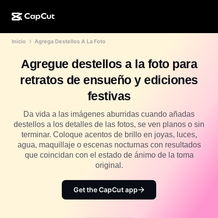
Inicio
Agrega Destellos A La Foto
Creación de IA
Funciones
Acerca de
CapCut para computadora
Plantillas para redes sociales
Agregue destellos a la foto para
Diseño de IA
Herramientas de IA
Comunidad
CapCut en línea
Plantillas festivas
retratos de ensueño y ediciones
Estudio de video
Generador y editor de videos
CapCut Pad
festivas
Más
Iniciativas
Generador de videos con IA
Generador y editor de imágenes
CapCut para celular
Da vida a las imágenes aburridas cuando añadas
Afiliados
destellos a los detalles de las fotos, se ven planos o sin
Generador de imágenes con IA
Generador y editor de voces
Dreamina AI
terminar. Coloque acentos de brillo en joyas, luces,
Plantillas de calendario
Programa de pioneros
agua, maquillaje o escenas nocturnas con resultados
Optimizador de imágenes de IA
Más
Pippit AI
que coincidan con el estado de ánimo de la toma
Plantillas para aniversarios
Programa para socios creativos
original.
Dreamina Seedance 2.5
Campus creativo de CapCut
Casos de uso
Get the CapCut app
Nano Banana Pro
Plantillas de efectos
Redes sociales
Gemini Omni