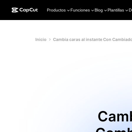
Productos
Funciones
Blog
Plantillas
D
Inicio
Cambia caras al instante Con Cambiado
Camb