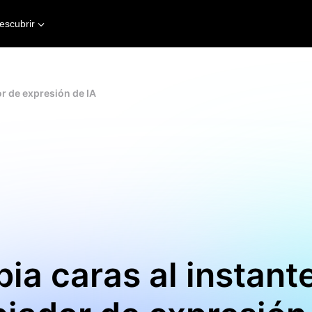
escubrir
r de expresión de IA
ia caras al instant