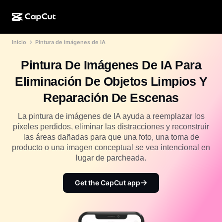
Inicio
Pintura de imágenes de IA
Creación de IA
Funciones
Acerca de
CapCut para computadora
Plantillas para redes sociales
Pintura De Imágenes De IA Para
Diseño de IA
Herramientas de IA
Comunidad
CapCut en línea
Plantillas festivas
Eliminación De Objetos Limpios Y
Estudio de video
Generador y editor de videos
CapCut Pad
Reparación De Escenas
Más
Iniciativas
Generador de videos con IA
Generador y editor de imágenes
CapCut para celular
La pintura de imágenes de IA ayuda a reemplazar los
Afiliados
píxeles perdidos, eliminar las distracciones y reconstruir
Generador de imágenes con IA
Generador y editor de voces
Dreamina AI
las áreas dañadas para que una foto, una toma de
Plantillas de calendario
Programa de pioneros
producto o una imagen conceptual se vea intencional en
Optimizador de imágenes de IA
Más
Pippit AI
lugar de parcheada.
Plantillas para aniversarios
Programa para socios creativos
Dreamina Seedance 2.5
Get the CapCut app
Campus creativo de CapCut
Casos de uso
Nano Banana Pro
Plantillas de efectos
Redes sociales
Gemini Omni