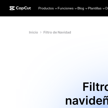
Productos
Funciones
Blog
Plantillas
D
Inicio
Filtro de Navidad
Filt
navideñ