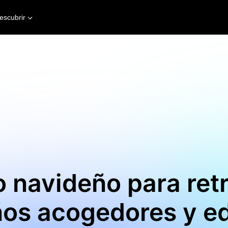
escubrir
ro navideño para ret
os acogedores y ed