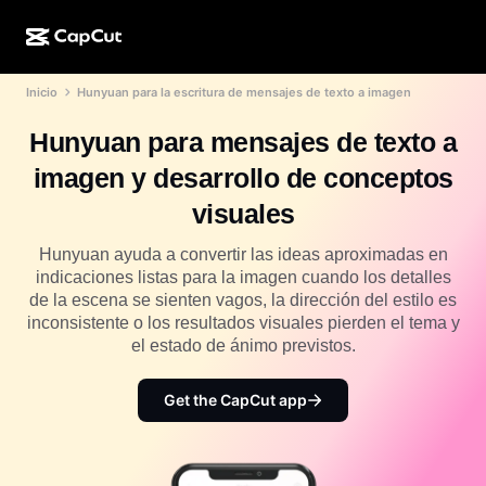
Inicio
Hunyuan para la escritura de mensajes de texto a imagen
Creación de IA
Funciones
Acerca de
CapCut para computadora
Plantillas para redes sociales
Hunyuan para mensajes de texto a
Diseño de IA
Herramientas de IA
Comunidad
CapCut en línea
Plantillas festivas
imagen y desarrollo de conceptos
Estudio de video
Generador y editor de videos
CapCut Pad
visuales
Más
Iniciativas
Generador de videos con IA
Generador y editor de imágenes
CapCut para celular
Hunyuan ayuda a convertir las ideas aproximadas en
Afiliados
indicaciones listas para la imagen cuando los detalles
Generador de imágenes con IA
Generador y editor de voces
Dreamina AI
de la escena se sienten vagos, la dirección del estilo es
Plantillas de calendario
Programa de pioneros
inconsistente o los resultados visuales pierden el tema y
Optimizador de imágenes de IA
Más
Pippit AI
el estado de ánimo previstos.
Plantillas para aniversarios
Programa para socios creativos
Dreamina Seedance 2.5
Get the CapCut app
Campus creativo de CapCut
Casos de uso
Nano Banana Pro
Plantillas de efectos
Redes sociales
Gemini Omni