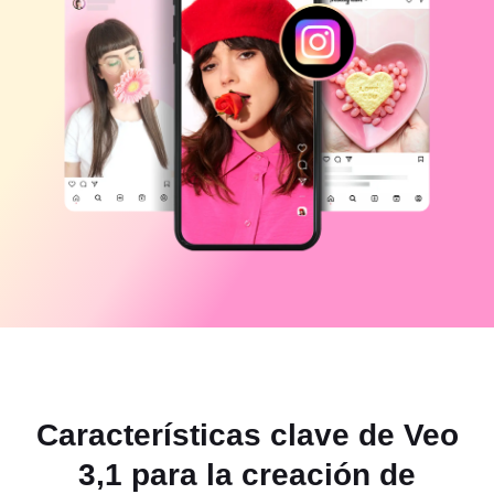
Plantillas empresariales
Ayuda
Marketing
Centro de confianza
Texto y audio
Estilo de vida y vlogs
Plantillas para sectores
Centro de ayuda
Subtítulos automáticos
Diseño personalizado
Plantillas de resumen
Plantillas de subtítulos
Más
Sala de prensa
Reconocimiento de voz
Información sobre los Términos del Servicio de CapCut
Texto a voz
Recursos
Dreamina Seedance 2.0 Launch
Guías tutoriales
Voces personalizadas
Tendencias del mercado
Mejora de voz
Selección popular
Reducción de ruido
Abrir CapCut
Características clave de Veo
Consejos y tendencias de plantillas
Imagen
3,1 para la creación de
Más