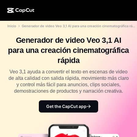
Inicio
Generador de video Veo 3,1 AI para una creación cinematográfica rápida
Creación de IA
Funciones
Acerca de
CapCut para computadora
Plantillas para redes sociales
Generador de video Veo 3,1 AI
Diseño de IA
Herramientas de IA
Comunidad
CapCut en línea
Plantillas festivas
para una creación cinematográfica
Estudio de video
Generador y editor de videos
CapCut Pad
rápida
Más
Iniciativas
Generador de videos con IA
Generador y editor de imágenes
CapCut para celular
Veo 3,1 ayuda a convertir el texto en escenas de video
Afiliados
de alta calidad con salida rápida, movimiento más claro
Generador de imágenes con IA
Generador y editor de voces
Dreamina AI
y control más fácil para anuncios, clips sociales,
Plantillas de calendario
Programa de pioneros
demostraciones de productos y narración creativa.
Optimizador de imágenes de IA
Más
Pippit AI
Plantillas para aniversarios
Programa para socios creativos
Get the CapCut app
Dreamina Seedance 2.5
Campus creativo de CapCut
Casos de uso
Nano Banana Pro
Plantillas de efectos
Redes sociales
Gemini Omni