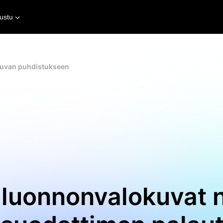
ustu
okuvan puhdistukseen
 luonnonvalokuvat 