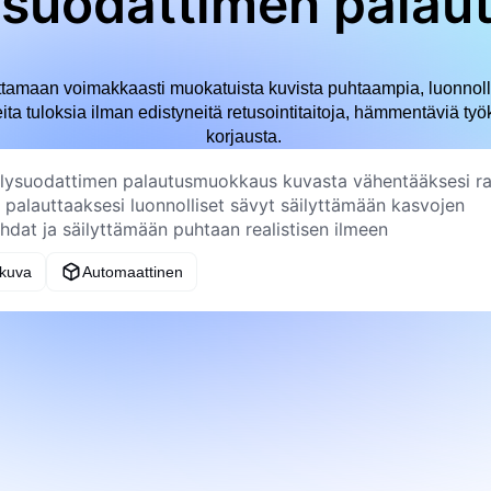
ysuodattimen palaut
ttamaan voimakkaasti muokatuista kuvista puhtaampia, luonnol
peita tuloksia ilman edistyneitä retusointitaitoja, hämmentäviä ty
korjausta.
 kuva
Automaattinen