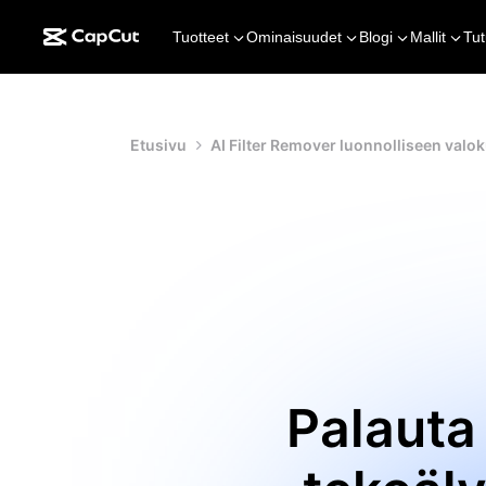
Tuotteet
Ominaisuudet
Blogi
Mallit
Tut
Etusivu
AI Filter Remover luonnolliseen val
Palauta