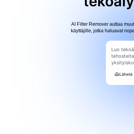
tekoäl
AI Filter Remover auttaa muu
käyttäjille, jotka haluavat no
Lähetä