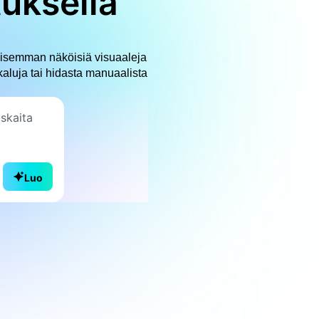
uksella
lisemman näköisiä visuaaleja
ökaluja tai hidasta manuaalista
Luo