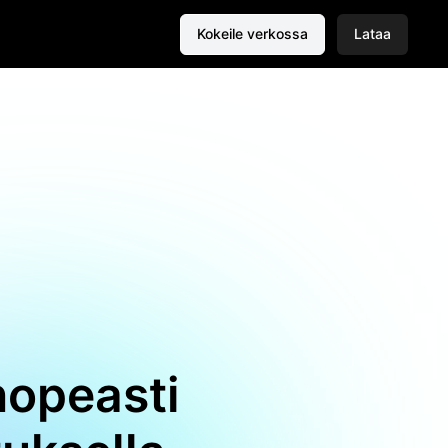
Kokeile verkossa
Lataa
nopeasti