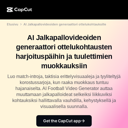
Etusivu
AI Jalkapallovideoiden generaattori ottelukohtauksille
Luonti tekoälyllä
Ominaisuudet
Tietoja
CapCut Desktop
Sosiaalisen median mallit
AI Jalkapallovideoiden
Tekoälysuunnittelu
Tekoälytyökalut
Yhteisö
CapCut Online
Lomakauden mallit
generaattori ottelukohtausten
Video Studio
Videoeditori ja -generaattori
CapCut Pad
harjoituspäihin ja tuulettimien
Lisää
Hankkeet
Tekoälyvideonluoja
Kuvaeditori ja -generaattori
muokkauksiin
CapCut Mobile
Kumppanit
Tekoälykuvanluoja
Äänigeneraattori ja -editori
Luo match-introja, taktisia erittelyvisuaaleja ja tyyliteltyjä
Dreamina AI
Kalenterimallit
korostussarjoja, kun raaka muokkaus tuntuu
Pioneeriohjelma
Tekoälypohjainen kuvanparannustoiminto
hajanaiselta. AI Football Video Generator auttaa
Lisää
Pippit-tekoäly
Vuosipäivämallit
muuttamaan jalkapalloideat selkeiksi liikkuviksi
Luovien kumppanien ohjelma
Dreamina Seedance 2.5
kohtauksiksi hallittavalla vauhdilla, kehystyksellä ja
visuaalisella suunnalla.
CapCutin luova kampus
Käyttötapaukset
Nano Banana Pro
Tehostemallit
Get the CapCut app
Sosiaalinen media
Gemini Omni