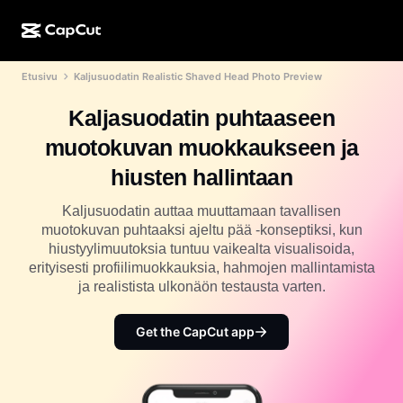
Etusivu
Kaljusuodatin Realistic Shaved Head Photo Preview
Luonti tekoälyllä
Ominaisuudet
Tietoja
CapCut Desktop
Sosiaalisen median mallit
Kaljasuodatin puhtaaseen
Tekoälysuunnittelu
Tekoälytyökalut
Yhteisö
CapCut Online
Lomakauden mallit
muotokuvan muokkaukseen ja
Video Studio
Videoeditori ja -generaattori
CapCut Pad
hiusten hallintaan
Lisää
Hankkeet
Tekoälyvideonluoja
Kuvaeditori ja -generaattori
CapCut Mobile
Kaljusuodatin auttaa muuttamaan tavallisen
Kumppanit
muotokuvan puhtaaksi ajeltu pää -konseptiksi, kun
Tekoälykuvanluoja
Äänigeneraattori ja -editori
Dreamina AI
hiustyylimuutoksia tuntuu vaikealta visualisoida,
Kalenterimallit
Pioneeriohjelma
erityisesti profiilimuokkauksia, hahmojen mallintamista
Tekoälypohjainen kuvanparannustoiminto
Lisää
Pippit-tekoäly
ja realistista ulkonäön testausta varten.
Vuosipäivämallit
Luovien kumppanien ohjelma
Dreamina Seedance 2.5
Get the CapCut app
CapCutin luova kampus
Käyttötapaukset
Nano Banana Pro
Tehostemallit
Sosiaalinen media
Gemini Omni