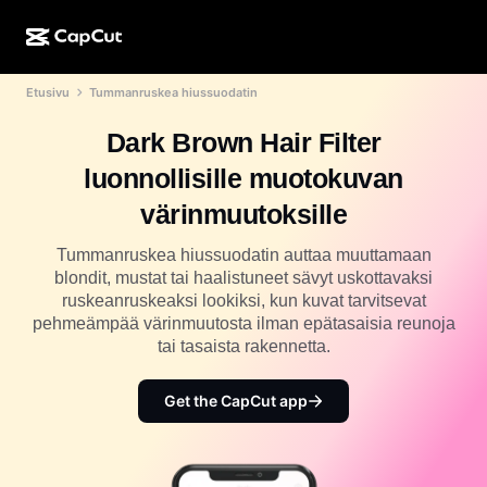
Etusivu
Tummanruskea hiussuodatin
Luonti tekoälyllä
Ominaisuudet
Tietoja
CapCut Desktop
Sosiaalisen median mallit
Dark Brown Hair Filter
Tekoälysuunnittelu
Tekoälytyökalut
Yhteisö
CapCut Online
Lomakauden mallit
luonnollisille muotokuvan
Video Studio
Videoeditori ja -generaattori
CapCut Pad
värinmuutoksille
Lisää
Hankkeet
Tekoälyvideonluoja
Kuvaeditori ja -generaattori
CapCut Mobile
Tummanruskea hiussuodatin auttaa muuttamaan
Kumppanit
blondit, mustat tai haalistuneet sävyt uskottavaksi
Tekoälykuvanluoja
Äänigeneraattori ja -editori
Dreamina AI
ruskeanruskeaksi lookiksi, kun kuvat tarvitsevat
Kalenterimallit
Pioneeriohjelma
pehmeämpää värinmuutosta ilman epätasaisia reunoja
Tekoälypohjainen kuvanparannustoiminto
Lisää
Pippit-tekoäly
tai tasaista rakennetta.
Vuosipäivämallit
Luovien kumppanien ohjelma
Dreamina Seedance 2.5
Get the CapCut app
CapCutin luova kampus
Käyttötapaukset
Nano Banana Pro
Tehostemallit
Sosiaalinen media
Gemini Omni