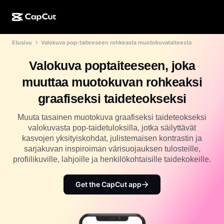
Etusivu
Valokuva pop-taiteeseen rohkeasta muotokuvataiteesta
Luonti tekoälyllä
Ominaisuudet
Tietoja
CapCut Desktop
Sosiaalisen median mallit
Valokuva poptaiteeseen, joka
Tekoälysuunnittelu
Tekoälytyökalut
Yhteisö
CapCut Online
Lomakauden mallit
muuttaa muotokuvan rohkeaksi
Video Studio
Videoeditori ja -generaattori
CapCut Pad
graafiseksi taideteokseksi
Lisää
Hankkeet
Tekoälyvideonluoja
Kuvaeditori ja -generaattori
CapCut Mobile
Muuta tasainen muotokuva graafiseksi taideteokseksi
Kumppanit
valokuvasta pop-taidetuloksilla, jotka säilyttävät
Tekoälykuvanluoja
Äänigeneraattori ja -editori
Dreamina AI
kasvojen yksityiskohdat, julistemaisen kontrastin ja
Kalenterimallit
Pioneeriohjelma
sarjakuvan inspiroiman värisuojauksen tulosteille,
Tekoälypohjainen kuvanparannustoiminto
Lisää
Pippit-tekoäly
profiilikuville, lahjoille ja henkilökohtaisille taidekokeille.
Vuosipäivämallit
Luovien kumppanien ohjelma
Dreamina Seedance 2.5
Get the CapCut app
CapCutin luova kampus
Käyttötapaukset
Nano Banana Pro
Tehostemallit
Sosiaalinen media
Gemini Omni