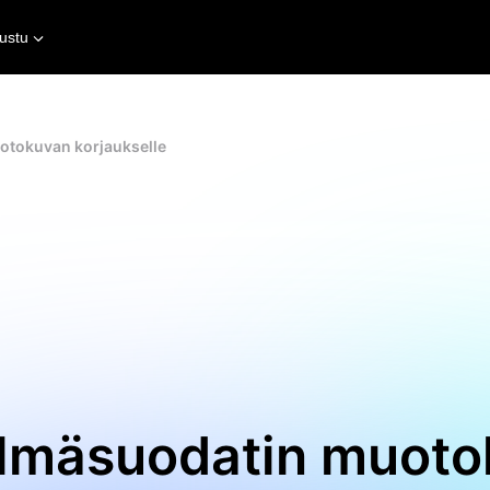
ustu
otokuvan korjaukselle
lmäsuodatin muotok