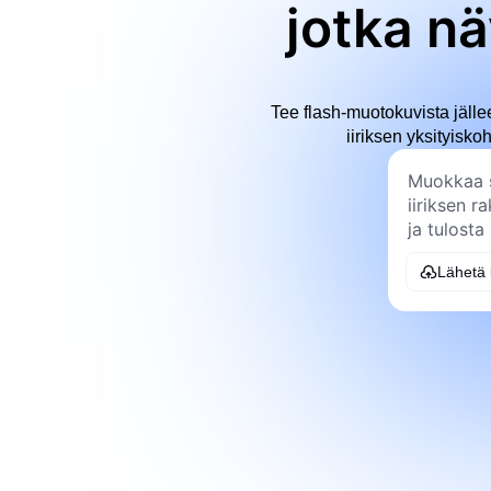
jotka nä
Tee flash-muotokuvista jällee
iiriksen yksityisko
Lähetä