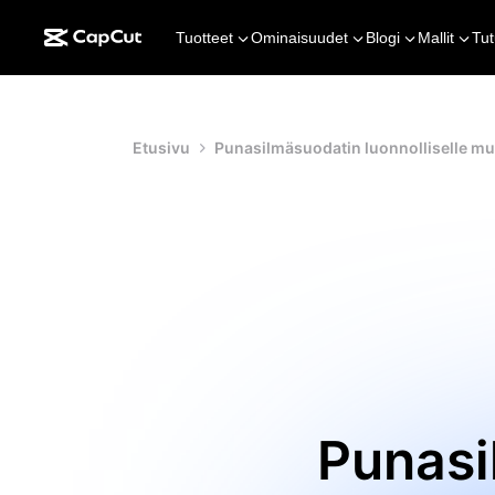
Tuotteet
Ominaisuudet
Blogi
Mallit
Tut
Etusivu
Punasilmäsuodatin luonnolliselle mu
Punasi