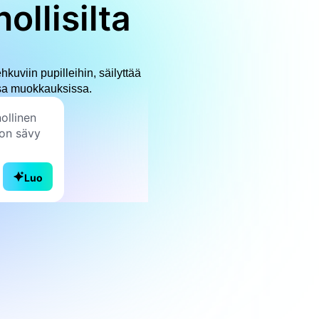
ollisilta
kuviin pupilleihin, säilyttää
eissa muokkauksissa.
Luo