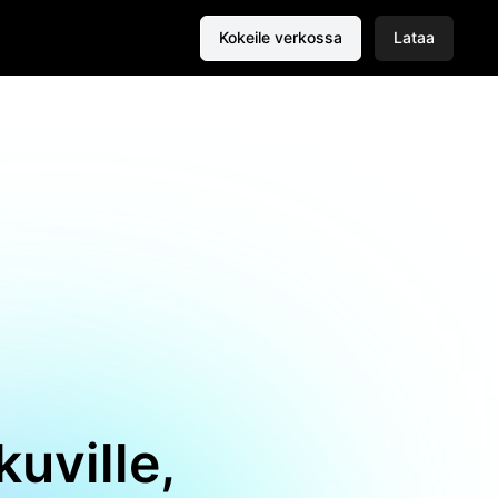
Kokeile verkossa
Lataa
uville,