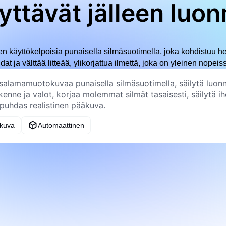
yttävät jälleen luonn
n käyttökelpoisia punaisella silmäsuotimella, joka kohdistuu heh
hdat ja välttää litteää, ylikorjattua ilmettä, joka on yleinen nop
 kuva
Automaattinen