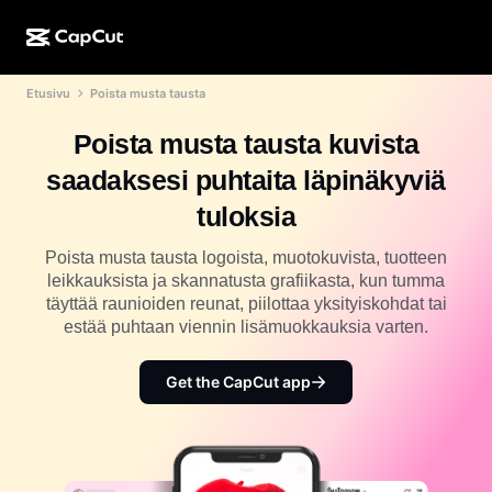
Etusivu
Poista musta tausta
Luonti tekoälyllä
Ominaisuudet
Tietoja
CapCut Desktop
Sosiaalisen median mallit
Poista musta tausta kuvista
Tekoälysuunnittelu
Tekoälytyökalut
Yhteisö
CapCut Online
Lomakauden mallit
saadaksesi puhtaita läpinäkyviä
Video Studio
Videoeditori ja -generaattori
CapCut Pad
tuloksia
Lisää
Hankkeet
Tekoälyvideonluoja
Kuvaeditori ja -generaattori
CapCut Mobile
Poista musta tausta logoista, muotokuvista, tuotteen
Kumppanit
leikkauksista ja skannatusta grafiikasta, kun tumma
Tekoälykuvanluoja
Äänigeneraattori ja -editori
Dreamina AI
täyttää raunioiden reunat, piilottaa yksityiskohdat tai
Kalenterimallit
Pioneeriohjelma
estää puhtaan viennin lisämuokkauksia varten.
Tekoälypohjainen kuvanparannustoiminto
Lisää
Pippit-tekoäly
Vuosipäivämallit
Luovien kumppanien ohjelma
Get the CapCut app
Dreamina Seedance 2.5
CapCutin luova kampus
Käyttötapaukset
Nano Banana Pro
Tehostemallit
Sosiaalinen media
Gemini Omni