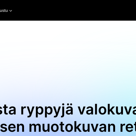
ustu
sta ryppyjä valokuv
isen muotokuvan re