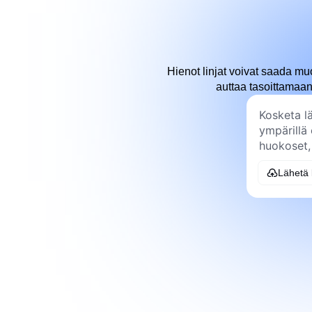
Hienot linjat voivat saada m
auttaa tasoittamaan
Lähetä