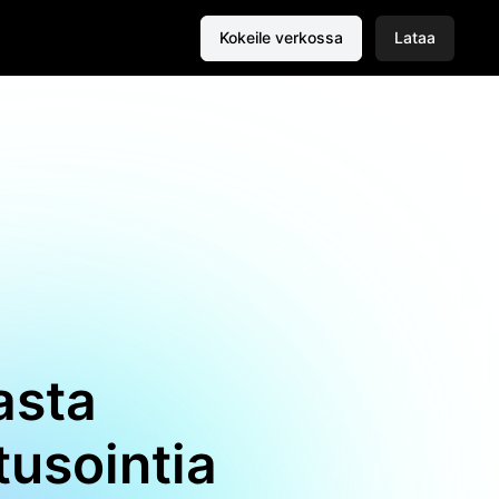
Kokeile verkossa
Lataa
asta
tusointia