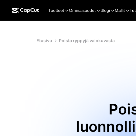
Tuotteet
Ominaisuudet
Blogi
Mallit
Tut
Etusivu
Poista ryppyjä valokuvasta
Poi
luonnoll