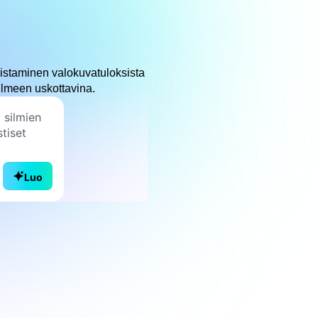
istaminen valokuvatuloksista
 ilmeen uskottavina.
Luo