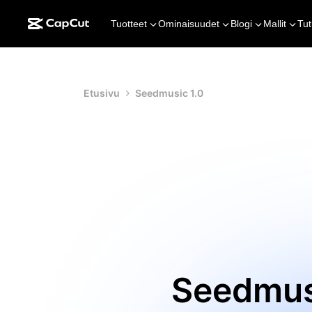
Tuotteet
Ominaisuudet
Blogi
Mallit
Tut
Etusivu
Seedmusic 1.0
Seedmusi