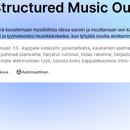
Structured Music O
iä kuvailemaan musiikillista ideaa sanoin ja muuttamaan sen käy
ja tyylivetoisiksi musiikkikokeiksi, kun tyhjältä sivulta aloittami
 kuva
Automaattinen