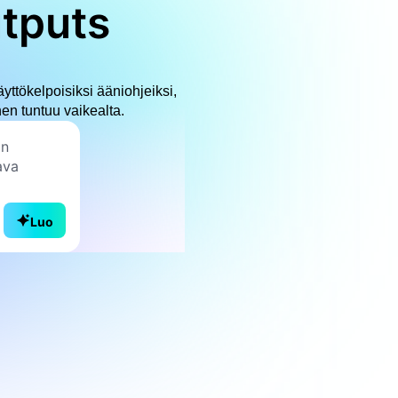
utputs
ttökelpoisiksi ääniohjeiksi,
nen tuntuu vaikealta.
Luo