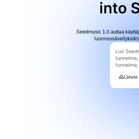
into 
Seedmusic 1.0 auttaa käyttäj
luonnossävellyksiksi 
Lähetä