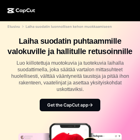
Etusivu
Laiha suodatin luonnollisen kehon muokkaamiseen
Luonti tekoälyllä
Ominaisuudet
Tietoja
CapCut Desktop
Sosiaalisen median mallit
Laiha suodatin puhtaammille
Tekoälysuunnittelu
Tekoälytyökalut
Yhteisö
CapCut Online
Lomakauden mallit
valokuville ja hallitulle retusoinnille
Video Studio
Videoeditori ja -generaattori
CapCut Pad
Lisää
Luo kiillotettuja muotokuvia ja tuotekuvia laihalla
Hankkeet
Tekoälyvideonluoja
Kuvaeditori ja -generaattori
suodattimella, joka säätää vartalon mittasuhteet
CapCut Mobile
huolellisesti, välttää vääntyneitä taustoja ja pitää ihon
Kumppanit
Tekoälykuvanluoja
Äänigeneraattori ja -editori
rakenteen, vaatelinjat ja asettaa yksityiskohdat
Dreamina AI
Kalenterimallit
uskottaviksi.
Pioneeriohjelma
Tekoälypohjainen kuvanparannustoiminto
Lisää
Pippit-tekoäly
Vuosipäivämallit
Luovien kumppanien ohjelma
Get the CapCut app
Dreamina Seedance 2.5
CapCutin luova kampus
Käyttötapaukset
Nano Banana Pro
Tehostemallit
Sosiaalinen media
Gemini Omni