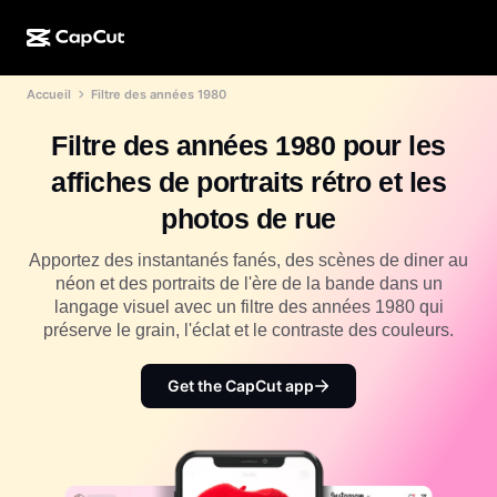
Accueil
Filtre des années 1980
Création par l'IA
Fonctionnalités
À propos
CapCut pour ordinateur
Modèles pour les réseaux sociaux
Filtre des années 1980 pour les
Conception IA
Outils IA
Communauté
CapCut en ligne
Modèles pour les fêtes de fin d'année
affiches de portraits rétro et les
Studio de vidéos
Éditeur et générateur de vidéos
CapCut Pad
photos de rue
Plus
Initiatives
Générateur de vidéos IA
Éditeur et générateur d'images
CapCut sur mobile
Apportez des instantanés fanés, des scènes de diner au
Affilié(e)s
néon et des portraits de l'ère de la bande dans un
Générateur d'images IA
Éditeur et générateur de voix
Dreamina IA
langage visuel avec un filtre des années 1980 qui
Modèles de calendrier
Programme pour les pionniers et pionnières
préserve le grain, l'éclat et le contraste des couleurs.
Outil d'amélioration d'images IA
Plus
Pippit AI
Modèles pour anniversaire
Programme pour les partenaires créatifs
Get the CapCut app
Dreamina Seedance 2.5
Campus créatif CapCut
Cas d'utilisation
Nano Banana Pro
Modèles d'effet
Réseaux sociaux
Gemini Omni