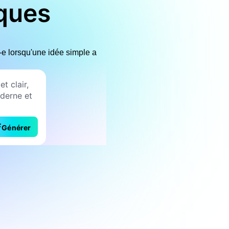
iques
-e lorsqu'une idée simple a
Générer