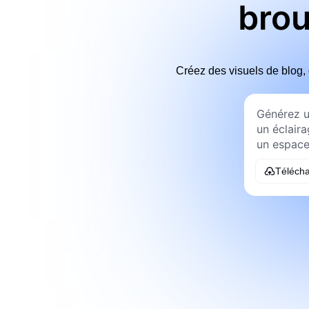
brou
Créez des visuels de blog, 
Télécha