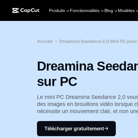
Produits
Fonctionnalités
Blog
Modèles
Accueil
Dreamina Seedance 2,0 Mini PC pour 
Dreamina Seedan
sur PC
Le mini PC Dreamina Seedance 2,0 vous 
des images en brouillons vidéo lorsque c
nécessite un mouvement clair, et non une 
Télécharger gratuitement