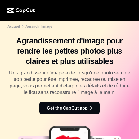
Accueil
Agrandir l'image
Création par l'IA
Fonctionnalités
À propos
CapCut pour ordinateur
Modèles pour les réseaux sociaux
Agrandissement d'image pour
Conception IA
Outils IA
Communauté
CapCut en ligne
Modèles pour les fêtes de fin d'année
rendre les petites photos plus
Studio de vidéos
Éditeur et générateur de vidéos
CapCut Pad
claires et plus utilisables
Plus
Initiatives
Générateur de vidéos IA
Éditeur et générateur d'images
CapCut sur mobile
Un agrandisseur d'image aide lorsqu'une photo semble
Affilié(e)s
trop petite pour être imprimée, recadrée ou mise en
Générateur d'images IA
Éditeur et générateur de voix
Dreamina IA
page, vous permettant d'élargir les détails et de réduire
Modèles de calendrier
Programme pour les pionniers et pionnières
le flou sans reconstruire l'image à la main.
Outil d'amélioration d'images IA
Plus
Pippit AI
Modèles pour anniversaire
Programme pour les partenaires créatifs
Get the CapCut app
Dreamina Seedance 2.5
Campus créatif CapCut
Cas d'utilisation
Nano Banana Pro
Modèles d'effet
Réseaux sociaux
Gemini Omni