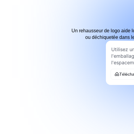
Un rehausseur de logo aide lo
ou déchiquetée dans les
Télécha