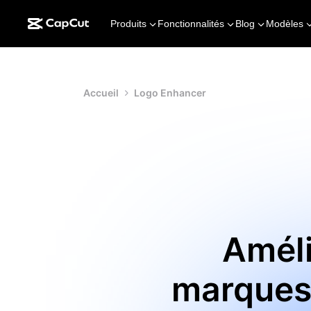
Produits
Fonctionnalités
Blog
Modèles
Accueil
Logo Enhancer
Améli
marques 