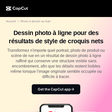
Accueil
Photo à dessin au trait
Création par l'IA
Fonctionnalités
À propos
CapCut pour ordinateur
Modèles pour les réseaux sociaux
Dessin photo à ligne pour des
Conception IA
Outils IA
Communauté
CapCut en ligne
Modèles pour les fêtes de fin d'année
résultats de style de croquis nets
Studio de vidéos
Éditeur et générateur de vidéos
CapCut Pad
Plus
Transformez n'importe quel portrait, photo de produit ou
Initiatives
Générateur de vidéos IA
Éditeur et générateur d'images
scène de rue en un résultat de dessin photo à ligne
CapCut sur mobile
raffiné qui conserve une structure visible sans
Affilié(e)s
Générateur d'images IA
Éditeur et générateur de voix
encombrement, afin que les détails restent lisibles
Dreamina IA
Modèles de calendrier
même lorsque l'image originale semble occupée ou
Programme pour les pionniers et pionnières
Outil d'amélioration d'images IA
difficile à tracer.
Plus
Pippit AI
Modèles pour anniversaire
Programme pour les partenaires créatifs
Dreamina Seedance 2.5
Get the CapCut app
Campus créatif CapCut
Cas d'utilisation
Nano Banana Pro
Modèles d'effet
Réseaux sociaux
Gemini Omni