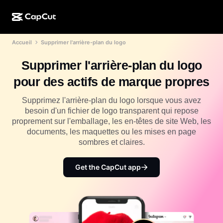
Accueil
Supprimer l'arrière-plan du logo
Création par l'IA
Fonctionnalités
À propos
CapCut pour ordinateur
Modèles pour les réseaux sociaux
Supprimer l'arrière-plan du logo
Conception IA
Outils IA
Communauté
CapCut en ligne
Modèles pour les fêtes de fin d'année
pour des actifs de marque propres
Studio de vidéos
Éditeur et générateur de vidéos
CapCut Pad
Plus
Supprimez l'arrière-plan du logo lorsque vous avez
Initiatives
Générateur de vidéos IA
Éditeur et générateur d'images
besoin d'un fichier de logo transparent qui repose
CapCut sur mobile
proprement sur l'emballage, les en-têtes de site Web, les
Affilié(e)s
Générateur d'images IA
Éditeur et générateur de voix
documents, les maquettes ou les mises en page
Dreamina IA
Modèles de calendrier
sombres et claires.
Programme pour les pionniers et pionnières
Outil d'amélioration d'images IA
Plus
Pippit AI
Modèles pour anniversaire
Programme pour les partenaires créatifs
Get the CapCut app
Dreamina Seedance 2.5
Campus créatif CapCut
Cas d'utilisation
Nano Banana Pro
Modèles d'effet
Réseaux sociaux
Gemini Omni