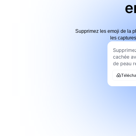
e
Supprimez les emoji de la pho
les capture
Télécha