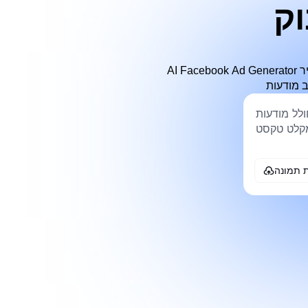
AI Facebook Ad Generator מסייע להפוך רעיונות לקמפיין למושגי טקסט ותמונה מוכנים למודעות עבור משווקים שרוצים ייצור מהיר
 תמונה