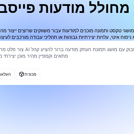
וק AI
מכונית
העלאת