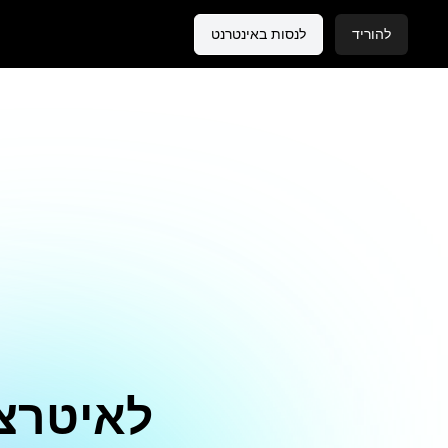
להוריד
לנסות באינטרנט