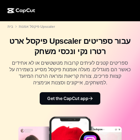
פיקסל אמנות Upscaler
בית
יצירה עם AI
תכונות
אודות
CapCut למחשב
תבניות לרשתות חברתיות
פיקסל ארט Upscaler עבור ספריטים
עיצוב בעזרת AI
כלי AI
קהילה
CapCut באינטרנט
תבניות לחגים
רטרו נקי ונכסי משחק
סטודיו לסרטונים
יוצר ועורך סרטונים
CapCut Pad
עוד
ספריטים קטנים לעיתים קרובות מטשטשים או לא אחידים
יוזמות
מחולל סרטונים AI
יוצר ועורך תמונות
כאשר הם מוגדלים. מעלה אומנות פיקסל מסייע בשמירה על
CapCut לנייד
קצוות פריכים, צורות קריאות ומראה הרטרו המיועד
שותפים
מחולל תמונות AI
יוצר ועורך קול
למשחקים, אייקונים וסצנות אנימציה.
Dreamina AI
תבניות לוח שנה
תוכנית החלוצים
משפר תמונות מבוסס AI
עוד
Pippit AI
Get the CapCut app
תבניות ליום נישואים
תוכנית שותפי היצירה
Dreamina Seedance 2.5
קמפוס היצירה של CapCut
תרחישי שימוש
Nano Banana Pro
תבניות לאפקטים
רשתות חברתיות
Gemini Omni